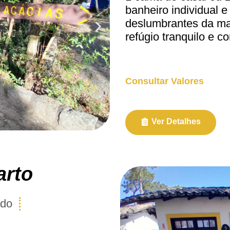
banheiro individual e
deslumbrantes da ma
refúgio tranquilo e co
Consultar Valores
Ver Detalhes
arto
ado