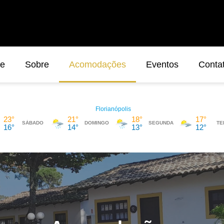
e
Sobre
Acomodações
Eventos
Conta