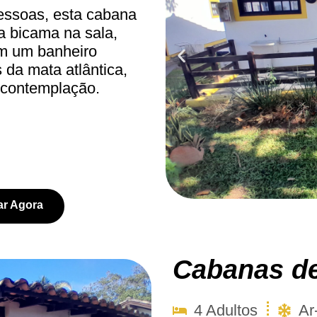
essoas, esta cabana
a bicama na sala,
m um banheiro
 da mata atlântica,
 contemplação.
ar Agora
Cabanas de
4 Adultos
Ar