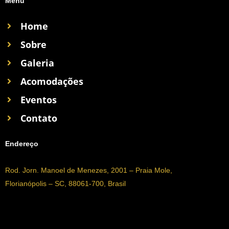
Menu
e
t
b
a
o
Home
g
o
r
k
a
Sobre
m
Galeria
Acomodações
Eventos
Contato
Endereço
Rod. Jorn. Manoel de Menezes, 2001 – Praia Mole,
Florianópolis – SC, 88061-700, Brasil